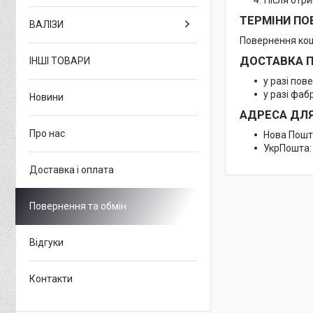
ТЕРМІНИ ПО
ВАЛІЗИ
Повернення кош
ДОСТАВКА П
ІНШІ ТОВАРИ
у разі пов
у разі фаб
Новини
АДРЕСА ДЛЯ
Про нас
Нова Пошта
УкрПошта: 
Доставка і оплата
Повернення та обмін
Відгуки
Контакти