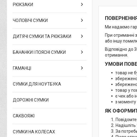
РЮКЗАКИ
ПОВЕРНЕННЯ
ЧОЛОВІЧІ СУМКИ
Ми надаємо гара
При отриманні з
ДИТЯЧІ СУМКИ ТА РЮКЗАКИ
або іншу помил
Відповідно до 
БАНАНКИ І ПОЯСНІ СУМКИ
отримання.
УМОВИ ПОВЕ
ГАМАНЦІ
товар не б
збережено
СУМКИ ДЛЯ НОУТБУКА
збережено 
товар у по
є чек або 
ДОРОЖНІ СУМКИ
з моменту
ЯК ОФОРМИТ
САКВОЯЖІ
Повідомте
Надішліть
За потреби
СУМКИ НА КОЛЕСАХ
Після отр