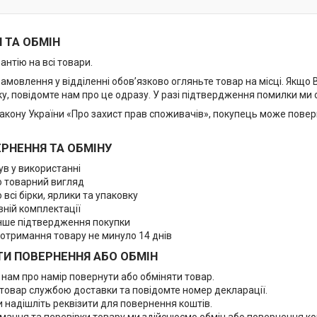
 ТА ОБМІН
нтію на всі товари.
амовлення у відділенні обов’язково огляньте товар на місці. Якщо
ку, повідомте нам про це одразу. У разі підтвердження помилки ми
Закону України «Про захист прав споживачів», покупець може повер
РНЕННЯ ТА ОБМІНУ
ув у використанні
 товарний вигляд
всі бірки, ярлики та упаковку
вній комплектації
інше підтвердження покупки
 отримання товару не минуло 14 днів
И ПОВЕРНЕННЯ АБО ОБМІН
 нам про намір повернути або обміняти товар.
 товар службою доставки та повідомте номер декларації.
 надішліть реквізити для повернення коштів.
имання та перевірки товару ми здійснюємо обмін або повернення ко