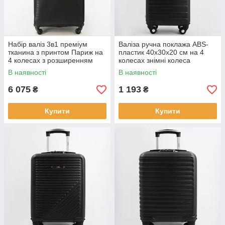
Набір валіз 3в1 преміум
Валіза ручна поклажа ABS-
тканина з принтом Париж на
пластик 40х30х20 см на 4
4 колесах з розширенням
колесах знімні колеса
77/67/57 см Cans
лоукост Cans
В наявності
В наявності
6 075
1 193
₴
₴
Купити
Купити