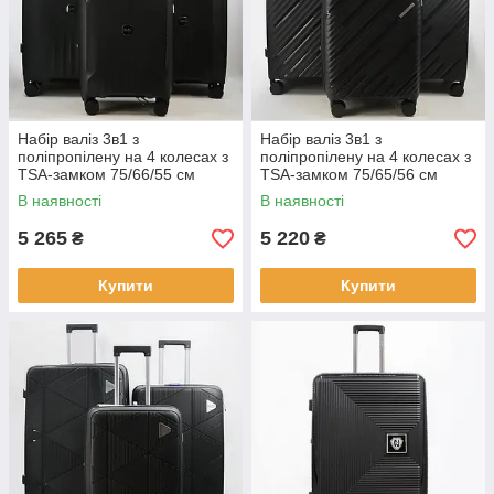
Набір валіз 3в1 з
Набір валіз 3в1 з
поліпропілену на 4 колесах з
поліпропілену на 4 колесах з
TSA-замком 75/66/55 см
TSA-замком 75/65/56 см
твердий корпус Cans
твердий корпус Cans
В наявності
В наявності
5 265
5 220
₴
₴
Купити
Купити