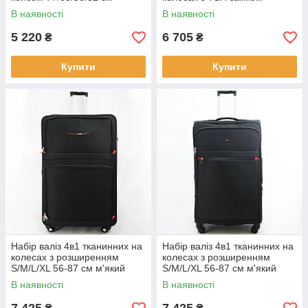
твердий корпус Cans
73/63/54 см твердий корпус
В наявності
В наявності
Cans
5 220
6 705
₴
₴
Купити
Купити
Набір валіз 4в1 тканинних на
Набір валіз 4в1 тканинних на
колесах з розширенням
колесах з розширенням
S/M/L/XL 56-87 см м'який
S/M/L/XL 56-87 см м'який
корпус Cans
корпус Cans
В наявності
В наявності