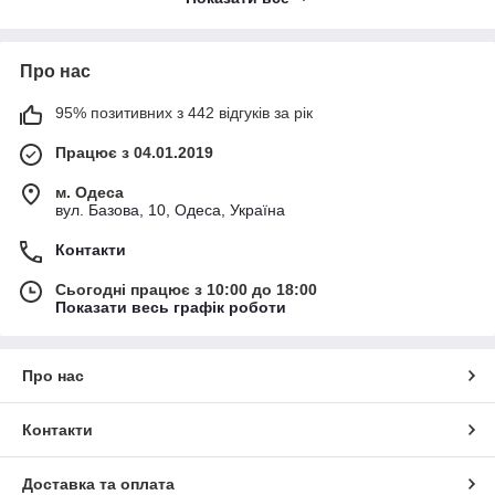
використовувати відповідну валізу залежно від ситуації.
Ви можете використовувати:
маленьку валізу — для коротких поїздок і ручної
Про нас
поклажі
95% позитивних з 442 відгуків за рік
середню — для стандартних поїздок
велику — для тривалих подорожей або сім’ї
Працює з 04.01.2019
Переваги наборів:
м. Одеса
єдиний стиль і дизайн
вул. Базова, 10, Одеса, Україна
економія порівняно з покупкою окремо
Контакти
зручність зберігання (вкладаються одна в одну)
Сьогодні працює з 10:00 до 18:00
універсальність використання
Показати весь графік роботи
При виборі варто звернути увагу на:
матеріал корпусу (пластик, ABS, полікарбонат)
Про нас
якість коліс і ручки
наявність замків
Контакти
вагу та місткість
Набори валіз 3в1 підходять як для особистого використання,
Доставка та оплата