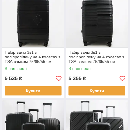
Набір валіз 3в1 з
Набір валіз 3в1 з
поліпропілену на 4 колесах з
поліпропілену на 4 колесах з
TSA-замком 75/65/55 см
TSA-замком 75/65/55 см
твердий корпус Cans
твердий корпус Cans
В наявності
В наявності
5 535
5 355
₴
₴
Купити
Купити