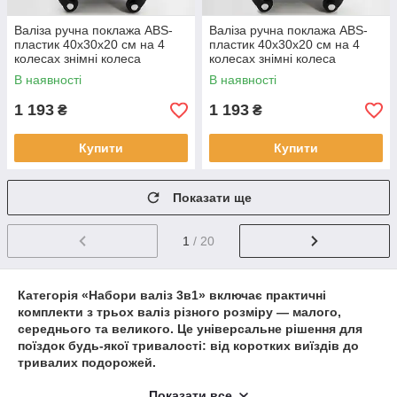
Валіза ручна поклажа ABS-
Валіза ручна поклажа ABS-
пластик 40х30х20 см на 4
пластик 40х30х20 см на 4
колесах знімні колеса
колесах знімні колеса
лоукост Cans
лоукост Cans
В наявності
В наявності
1 193
1 193
₴
₴
Купити
Купити
Показати ще
1
/ 20
Категорія «Набори валіз 3в1» включає практичні
комплекти з трьох валіз різного розміру — малого,
середнього та великого. Це універсальне рішення для
поїздок будь-якої тривалості: від коротких виїздів до
тривалих подорожей.
Такі набори дозволяють зручно розподіляти речі та
Показати все