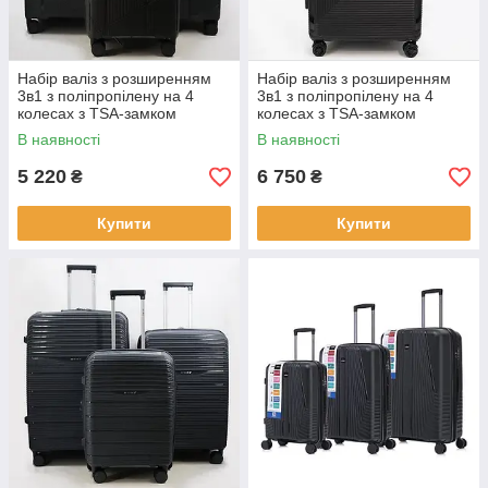
Набір валіз з розширенням
Набір валіз з розширенням
3в1 з поліпропілену на 4
3в1 з поліпропілену на 4
колесах з TSA-замком
колесах з TSA-замком
75/65/56 см твердий корпус
77/70/55 см твердий корпус
В наявності
В наявності
Cans
Cans
5 220
6 750
₴
₴
Купити
Купити