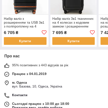
Набір валіз з
Набір валіз 3в1 тканинних
Набі
розширенням та USB 3в1
на 4 колесах з кодовим
на к
з поліпропілену на 4
замком і розширенням
розш
колесах з TSA-замком
78/68/57 см м'який корпус
56-8
6 705
7 695
7 4
₴
₴
73/63/54 см твердий
Cans
Can
корпус Cans
Купити
Купити
Про нас
95% позитивних з 443 відгуків за рік
Працює з 04.01.2019
м. Одеса
вул. Базова, 10, Одеса, Україна
Контакти
Сьогодні працює з 10:00 до 18:00
Показати весь графік роботи