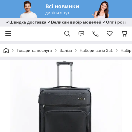
✓Швидка доставка ✓Великий вибір моделей ✓Опт і роздрі
Товари та послуги
Валізи
Набори валіз 3в1
Набір