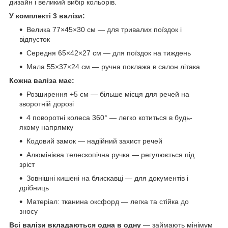
дизайн і великий вибір кольорів.
У комплекті 3 валізи:
Велика 77×45×30 см — для тривалих поїздок і
відпусток
Середня 65×42×27 см — для поїздок на тиждень
Мала 55×37×24 см — ручна поклажа в салон літака
Кожна валіза має:
Розширення +5 см — більше місця для речей на
зворотній дорозі
4 поворотні колеса 360° — легко котиться в будь-
якому напрямку
Кодовий замок — надійний захист речей
Алюмінієва телескопічна ручка — регулюється під
зріст
Зовнішні кишені на блискавці — для документів і
дрібниць
Матеріал: тканина оксфорд — легка та стійка до
зносу
Всі валізи вкладаються одна в одну
— займають мінімум