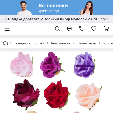
✓Швидка доставка ✓Великий вибір моделей ✓Опт і роздрі
Товари та послуги
Інші товари
Штучні квіти
Головк