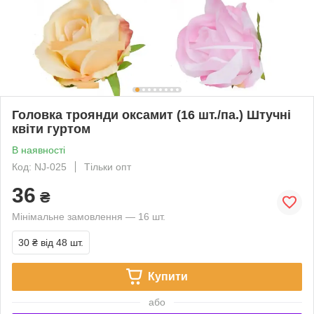
Головка троянди оксамит (16 шт./па.) Штучні
квіти гуртом
В наявності
Код: NJ-025
Тільки опт
36
₴
Мінімальне замовлення — 16 шт.
30 ₴
від 48 шт.
Купити
або