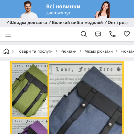
✓Швидка доставка ✓Великий вибір моделей ✓Опт і роздрі
Товари та послуги
Рюкзаки
Міські рюкзаки
Рюкзак