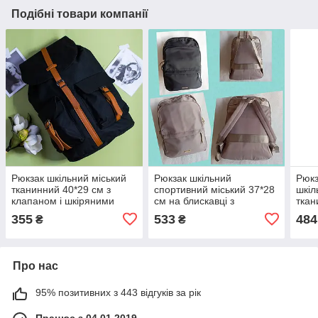
Подібні товари компанії
Рюкзак шкільний міський
Рюкзак шкільний
Рюкз
тканинний 40*29 см з
спортивний міський 37*28
шкіл
клапаном і шкіряними
см на блискавці з
ткан
вставками Luna
кишенею в різних
пена
355
533
484
₴
₴
кольорах Luna
коль
Про нас
95% позитивних з 443 відгуків за рік
Працює з 04.01.2019