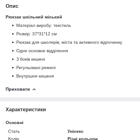
Опис
Рюкзак шкільний міський
Матеріал виробу: текстиль
Розмір: 37*31*12 см
Рюкзак для школярів, міста та активного відпочинку
Одне основне відділення
З боків кишені
Регульовані ремені
Внутрішня кишеня
Приховати
Характеристики
Основні
Стать
Унісекс
Колір
Різні кольори