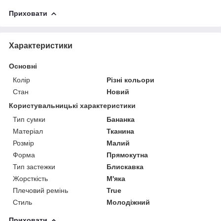
Приховати
Характеристики
Основні
Колір
Різні кольори
Стан
Новий
Користувальницькі характеристики
Тип сумки
Бананка
Матеріал
Тканина
Розмір
Малий
Форма
Прямокутна
Тип застежки
Блискавка
Жорсткість
М'яка
Плечовий ремінь
True
Стиль
Молодіжний
Приховати