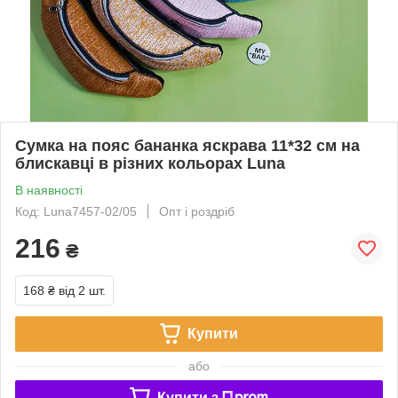
Сумка на пояс бананка яскрава 11*32 см на
блискавці в різних кольорах Luna
В наявності
Код: Luna7457-02/05
Опт і роздріб
216
₴
168 ₴
від 2 шт.
Купити
або
Купити з