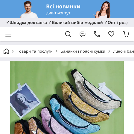
✓Швидка доставка ✓Великий вибір моделей ✓Опт і роздрі
Товари та послуги
Бананки і поясні сумки
Жіночі ба