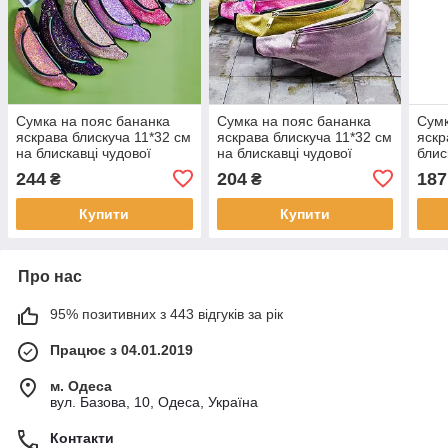
Сумка на пояс бананка
Сумка на пояс бананка
Сумк
яскрава блискуча 11*32 см
яскрава блискуча 11*32 см
яскр
на блискавці чудової
на блискавці чудової
блис
якості Luna
якості Luna
Lun
244
204
187
₴
₴
Купити
Купити
Про нас
95% позитивних з 443 відгуків за рік
Працює з 04.01.2019
м. Одеса
вул. Базова, 10, Одеса, Україна
Контакти