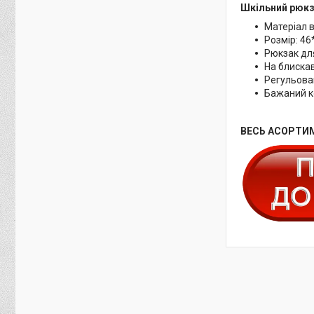
Шкільний рюкз
Матеріал в
Розмір: 46
Рюкзак для
На блиска
Регульова
Бажаний к
ВЕСЬ АСОРТИМ