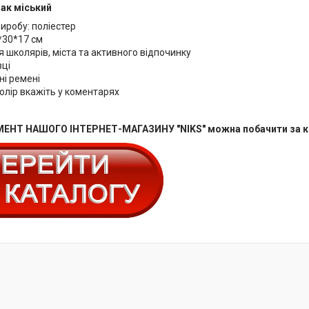
ак міський
иробу: поліестер
*30*17 см
 школярів, міста та активного відпочинку
вці
ні ремені
олір вкажіть у коментарях
ЕНТ НАШОГО ІНТЕРНЕТ-МАГАЗИНУ "NIKS" можна побачити за 