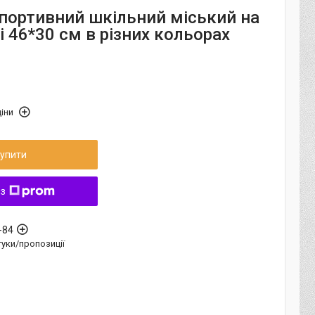
портивний шкільний міський на
 46*30 см в різних кольорах
іни
упити
 з
-84
дгуки/пропозиції