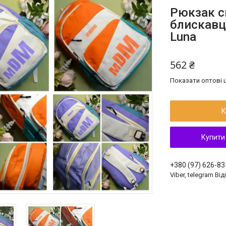
Рюкзак с
блискавці
Luna
562 ₴
Показати оптові ц
К
Купити
+380 (97) 626-83
Viber, telegram Ві