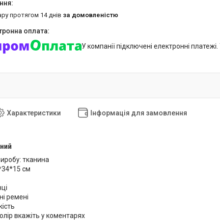
ару протягом 14 днів
за домовленістю
У компанії підключені електронні платежі
Характеристики
Інформація для замовлення
ний
виробу: тканина
*34*15 см
вці
ні ремені
кість
олір вкажіть у коментарях