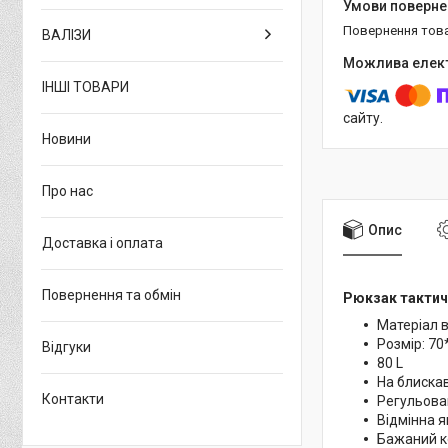
повернення тов
ВАЛІЗИ
ІНШІ ТОВАРИ
сайту.
Новини
Про нас
Опис
Доставка і оплата
Повернення та обмін
Рюкзак тактич
Матеріал 
Розмір: 70
Відгуки
80 L
На блиска
Контакти
Регульова
Відмінна я
Бажаний к