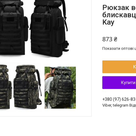
Рюкзак в
блискавц
Kay
873 ₴
Показати оптові ц
К
Купити
+380 (97) 626-83
Viber, telegram Ві