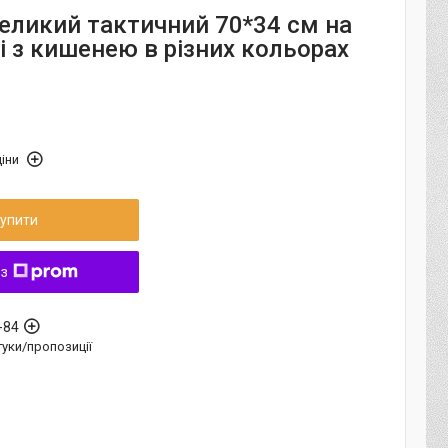
еликий тактичний 70*34 см на
і з кишенею в різних кольорах
іни
упити
 з
-84
дгуки/пропозиції