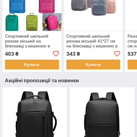
Спортивний шкільний
Спортивний шкільний
Рюкз
рюкзак міський на
рюкзак міський 41*27 см
спор
блискавці з кишенею в
на блискавці з кишенею в
см н
різних варіантах Luna
різних кольорах Karman
кише
403
343
537
₴
₴
варі
Купити
Купити
Акційні пропозиції та новинки