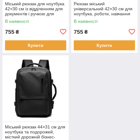
Міський рюкзак для ноутбука
Рюкзак міський
42×30 см із відділенням для
універсальний 42×30 см для
документів і ручкою для
ноутбука, роботи, навчання
перенесення KAY
та подорожей KAY
В наявності
В наявності
755
755
₴
₴
Купити
Купити
Міський рюкзак 44×31 см для
ноутбука та подорожей,
місткий дорожній бізнес-