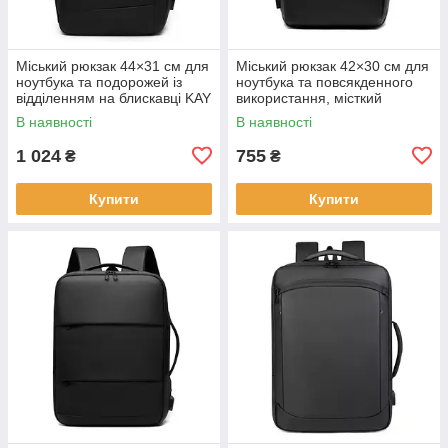
Міський рюкзак 44×31 см для
Міський рюкзак 42×30 см для
ноутбука та подорожей із
ноутбука та повсякденного
відділенням на блискавці KAY
використання, місткий
чорний KAY
В наявності
В наявності
1 024
755
₴
₴
Купити
Купити