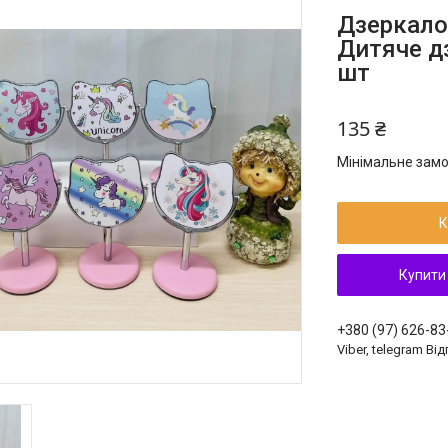
Дзеркало
Дитяче д
шт
135 ₴
Мінімальне замо
К
Купити
+380 (97) 626-83
Viber, telegram Ві