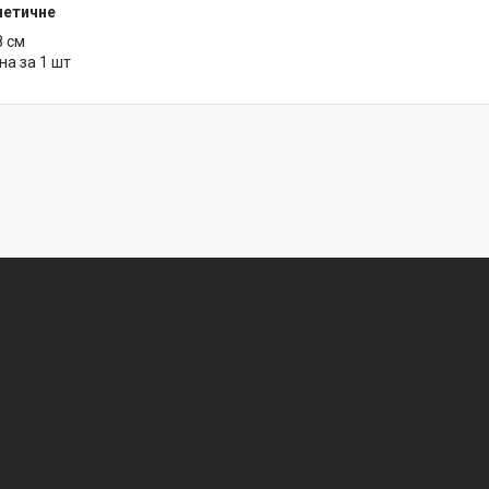
метичне
8 см
на за 1 шт