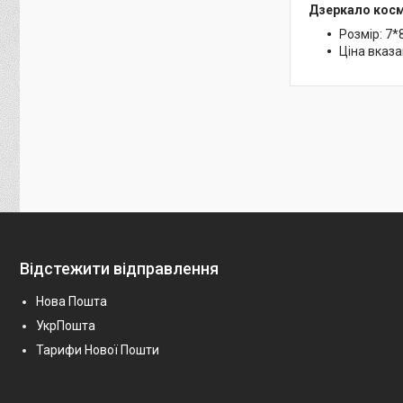
Дзеркало кос
Розмір: 7*
Ціна вказа
Відстежити відправлення
Нова Пошта
УкрПошта
Тарифи Нової Пошти