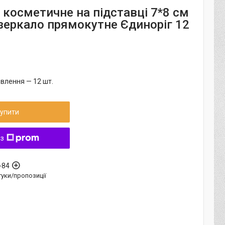
 косметичне на підставці 7*8 см
зеркало прямокутне Єдиноріг 12
влення — 12 шт.
упити
 з
-84
дгуки/пропозиції