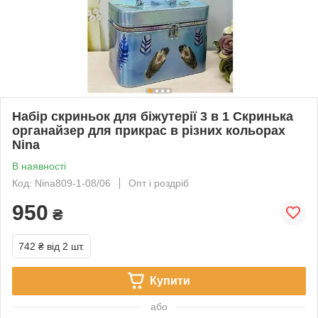
Набір скриньок для біжутерії 3 в 1 Скринька
органайзер для прикрас в різних кольорах
Nina
В наявності
Код: Nina809-1-08/06
Опт і роздріб
950
₴
742 ₴
від 2 шт.
Купити
або