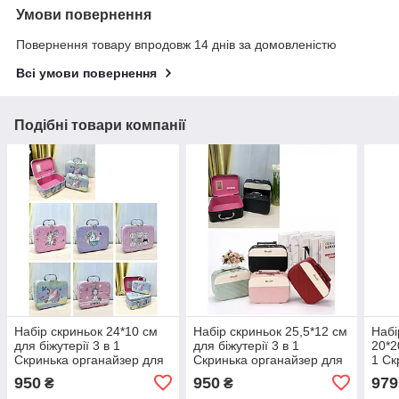
Умови повернення
Повернення товару впродовж 14 днів за домовленістю
Всі умови повернення
Подібні товари компанії
Набір скриньок 24*10 см
Набір скриньок 25,5*12 см
Набі
для біжутерії 3 в 1
для біжутерії 3 в 1
20*2
Скринька органайзер для
Скринька органайзер для
1 Ск
прикрас в різних кольорах
прикрас в різних кольорах
для 
950
950
979
₴
₴
Nina
Nina
коль