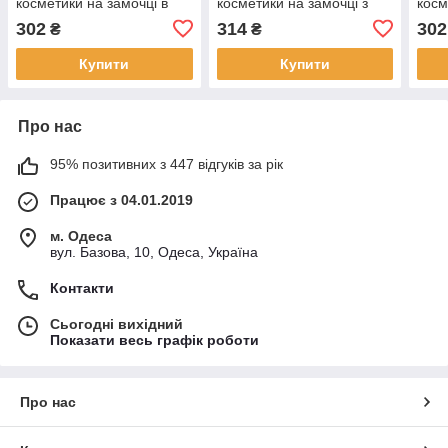
косметики на замочці в
косметики на замочці з
косм
різних кольорах Nina
дзеркалом Nina
дзер
302
314
302
₴
₴
Купити
Купити
Про нас
95% позитивних з 447 відгуків за рік
Працює з 04.01.2019
м. Одеса
вул. Базова, 10, Одеса, Україна
Контакти
Сьогодні вихідний
Показати весь графік роботи
Про нас