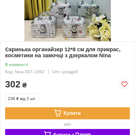
Скринька органайзер 12*8 см для прикрас,
косметики на замочці з дзеркалом Nina
В наявності
Код: Nina-007-13/02
Опт і роздріб
302
₴
236 ₴
від 2 шт.
Купити
або
Купити з