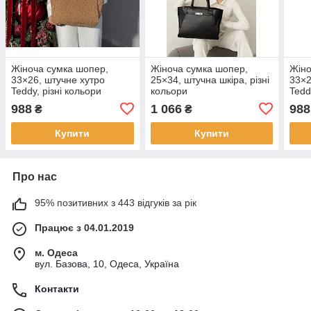
Жіноча сумка шопер,
Жіноча сумка шопер,
Жіно
33×26, штучне хутро
25×34, штучна шкіра, різні
33×2
Teddy, різні кольори
кольори
Tedd
988
1 066
988
₴
₴
Купити
Купити
Про нас
95% позитивних з 443 відгуків за рік
Працює з 04.01.2019
м. Одеса
вул. Базова, 10, Одеса, Україна
Контакти