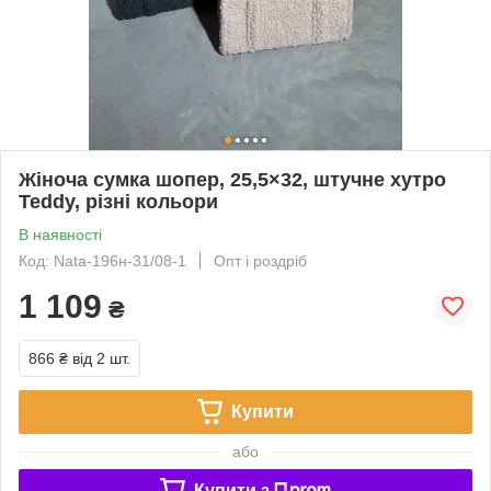
Жіноча сумка шопер, 25,5×32, штучне хутро
Teddy, різні кольори
В наявності
Код: Nata-196н-31/08-1
Опт і роздріб
1 109
₴
866 ₴
від 2 шт.
Купити
або
Купити з