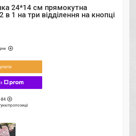
ка 24*14 см прямокутна
 в 1 на три відділення на кнопці
іни
упити
 з
-84
дгуки/пропозиції