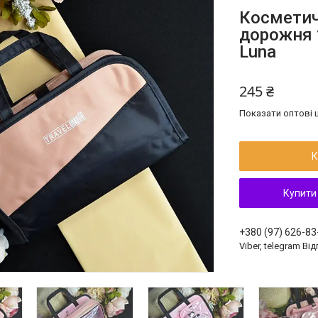
Косметич
дорожня 2
Luna
245 ₴
Показати оптові ц
К
Купити
+380 (97) 626-83
Viber, telegram Ві