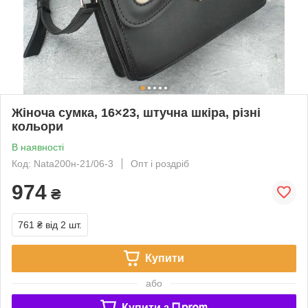
Жіноча сумка, 16×23, штучна шкіра, різні
кольори
В наявності
Код: Nata200н-21/06-3
Опт і роздріб
974
₴
761 ₴
від 2 шт.
Купити
або
Купити з