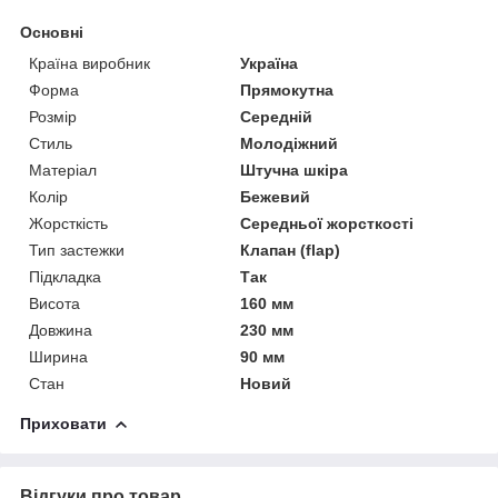
Основні
Країна виробник
Україна
Форма
Прямокутна
Розмір
Середній
Стиль
Молодіжний
Матеріал
Штучна шкіра
Колір
Бежевий
Жорсткість
Середньої жорсткості
Тип застежки
Клапан (flap)
Підкладка
Так
Висота
160 мм
Довжина
230 мм
Ширина
90 мм
Стан
Новий
Приховати
Відгуки про товар