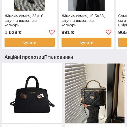
Жіноча сумка, 23×16,
Жіноча сумка, 15,5×23,
Сумк
штучна шкіра, різні
штучна шкіра, різні
см з
кольори
кольори
шкір
Jasm
1 028
991
965
₴
₴
Купити
Купити
Акційні пропозиції та новинки