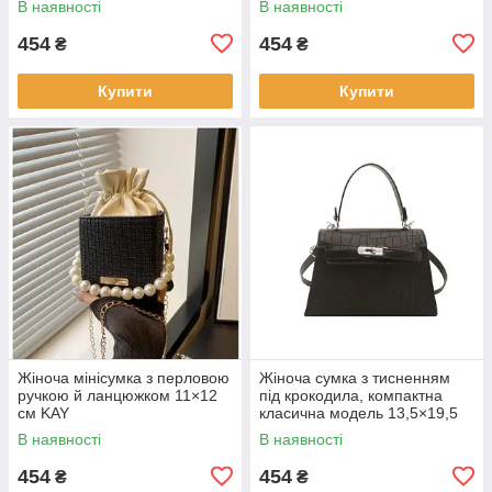
В наявності
В наявності
454
454
₴
₴
Купити
Купити
Жіноча мінісумка з перловою
Жіноча сумка з тисненням
ручкою й ланцюжком 11×12
під крокодила, компактна
см KAY
класична модель 13,5×19,5
см KAY
В наявності
В наявності
454
454
₴
₴