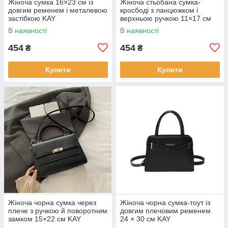
Жіноча сумка 16×23 см із
Жіноча стьобана сумка-
довгим ременем і металевою
кросбоді з ланцюжком і
застібкою KAY
верхньою ручкою 11×17 см
KAY
В наявності
В наявності
454
454
₴
₴
Купити
Купити
Жіноча чорна сумка через
Жіноча чорна сумка-тоут із
плече з ручкою й поворотним
довгим плечовим ременем
замком 15×22 см KAY
24 × 30 см KAY