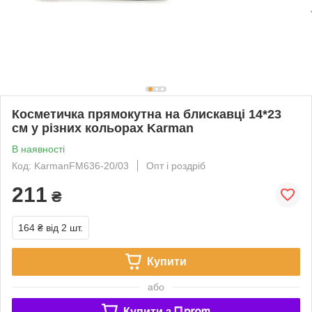
Косметичка прямокутна на блискавці 14*23
см у різних кольорах Karman
В наявності
Код: KarmanFM636-20/03
Опт і роздріб
211
₴
164 ₴
від 2 шт.
Купити
або
Купити з