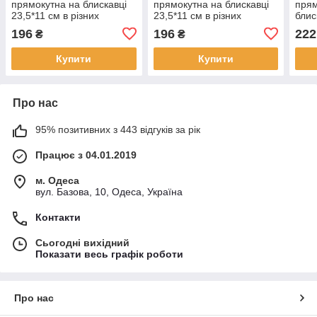
прямокутна на блискавці
прямокутна на блискавці
прям
23,5*11 см в різних
23,5*11 см в різних
блис
кольорах Karman
кольорах Karman
різн
196
196
222
₴
₴
Купити
Купити
Про нас
95% позитивних з 443 відгуків за рік
Працює з 04.01.2019
м. Одеса
вул. Базова, 10, Одеса, Україна
Контакти
Сьогодні вихідний
Показати весь графік роботи
Про нас