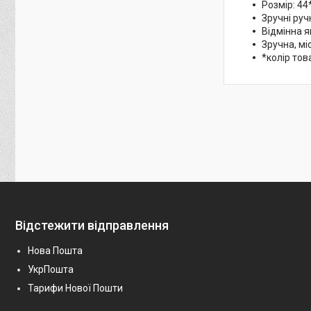
Розмір: 4
Зручні руч
Відмінна я
Зручна, мі
*колір тов
Відстежити відправлення
Нова Пошта
УкрПошта
Тарифи Нової Пошти