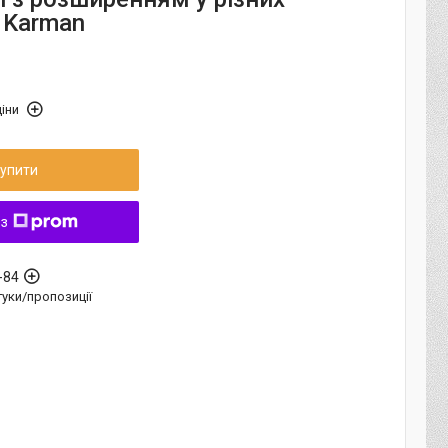
 Karman
іни
упити
 з
-84
дгуки/пропозиції