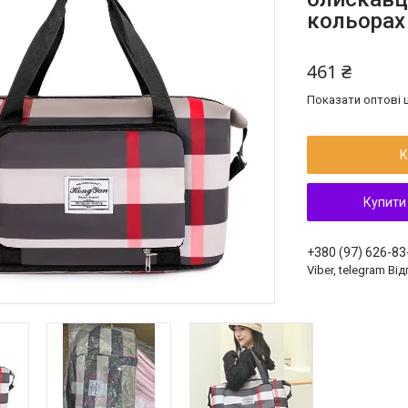
кольорах
461 ₴
Показати оптові ц
К
Купити
+380 (97) 626-83
Viber, telegram Ві