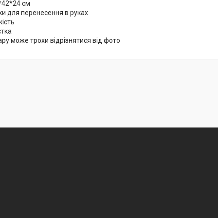
4*42*24 см
ки для перенесення в руках
кість
стка
ару може трохи відрізнятися від фото