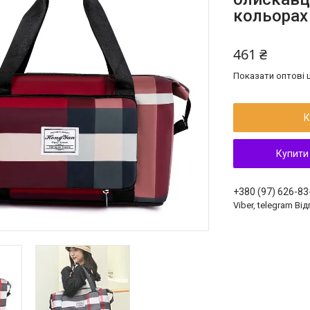
кольорах
461 ₴
Показати оптові ц
К
Купити
+380 (97) 626-83
Viber, telegram Ві