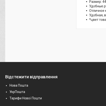
Размер: 4
Удобные р
Отличное 
Удобная, 
*цвет тов
Відстежити відправлення
Нова Пошта
УкрПошта
Тарифи Нової Пошти