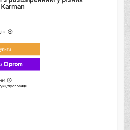
 Karman
іни
упити
 з
-84
дгуки/пропозиції