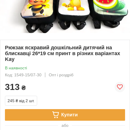
Рюкзак яскравий дошкільний дитячий на
блискавці 26*19 см принт в різних варіантах
Kay
В наявності
Код: 1549-15/07-30
Опт і роздріб
313
₴
245 ₴
від 2 шт.
Купити
або