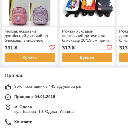
Рюкзак яскравий
Рюкзак яскравий
Рюкз
дошкільний дитячий на
дошкільний дитячий на
дошк
блискавці з кишенею
блискавці 26*19 см принт
блис
24*20 см в різних
в різних варіантах Kay
в рі
331
313
313
₴
₴
варіантах Nina
Купити
Купити
Про нас
95% позитивних з 443 відгуків за рік
Працює з 04.01.2019
м. Одеса
вул. Базова, 10, Одеса, Україна
Контакти