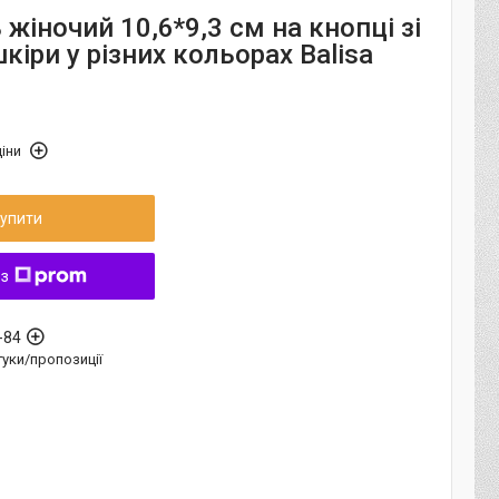
жіночий 10,6*9,3 см на кнопці зі
кіри у різних кольорах Balisa
іни
упити
 з
-84
дгуки/пропозиції