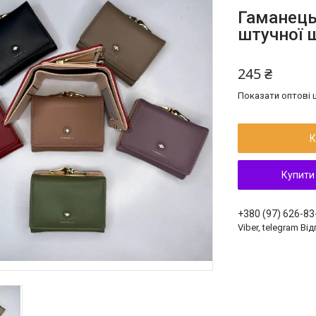
Гаманець 
штучної ш
245 ₴
Показати оптові ц
К
Купити
+380 (97) 626-83
Viber, telegram Ві