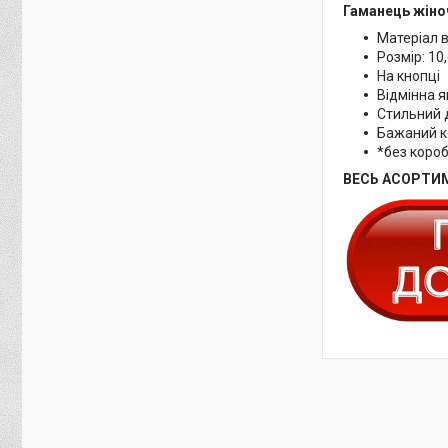
Гаманець жіно
Матеріал 
Розмір: 10
На кнопці
Відмінна я
Стильний 
Бажаний к
*без коро
ВЕСЬ АСОРТИМ