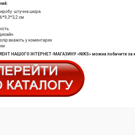
чий:
виробу: штучна шкіра
,6*9,3*3,2 см
кість
дизайн
олір вкажіть у коментарях
бки
ЕНТ НАШОГО ІНТЕРНЕТ-МАГАЗИНУ «NIKS» можна побачити за 