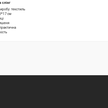
 слінг
иробу: текстиль
0*17 см
вці
ишеня
 практична
кість