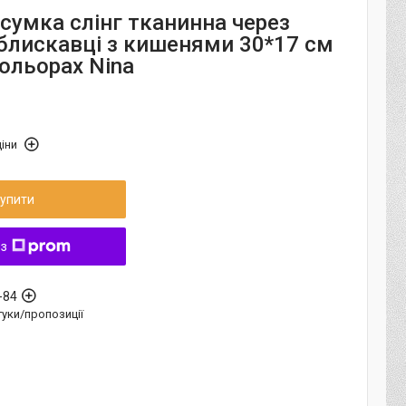
сумка слінг тканинна через
 блискавці з кишенями 30*17 см
кольорах Nina
іни
упити
 з
-84
дгуки/пропозиції