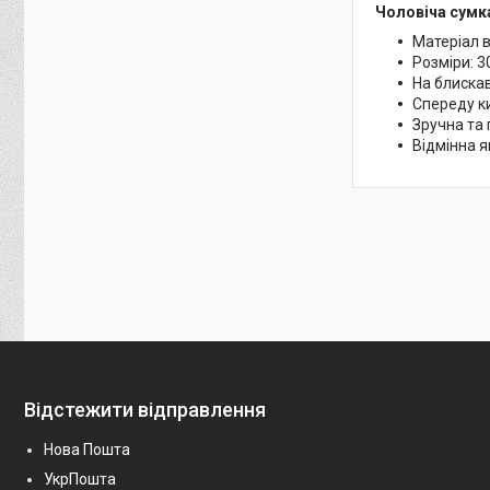
Чоловіча сумка
Матеріал в
Розміри: 3
На блиска
Спереду к
Зручна та
Відмінна я
Відстежити відправлення
Нова Пошта
УкрПошта