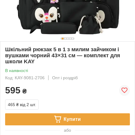
Шкільний рюкзак 5 в 1 з милим зайчиком і
вушками чорний 43×31 см — комплект для
школи KAY
В наявності
Код: KAY-9081-2706
Опт і роздріб
595
₴
465 ₴
від 2 шт.
Купити
або