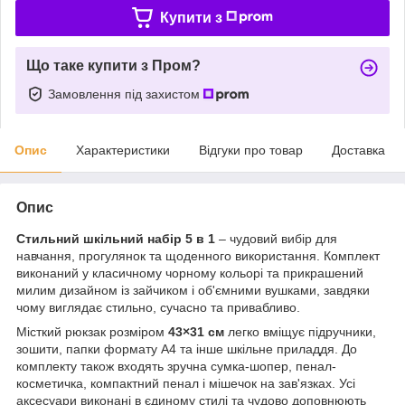
Купити з
Що таке купити з Пром?
Замовлення під захистом
Опис
Характеристики
Відгуки про товар
Доставка
Опис
Стильний шкільний набір 5 в 1
– чудовий вибір для
навчання, прогулянок та щоденного використання. Комплект
виконаний у класичному чорному кольорі та прикрашений
милим дизайном із зайчиком і об'ємними вушками, завдяки
чому виглядає стильно, сучасно та привабливо.
Місткий рюкзак розміром
43×31 см
легко вміщує підручники,
зошити, папки формату А4 та інше шкільне приладдя. До
комплекту також входять зручна сумка-шопер, пенал-
косметичка, компактний пенал і мішечок на зав'язках. Усі
аксесуари виконані в єдиному стилі та чудово доповнюють