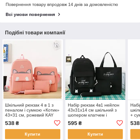
Повернення товару впродовж 14 днів за домовленістю
Всі умови повернення
Подібні товари компанії
Шкільний рюкзак 4 в 1 з
Набір рюкзак 4в1 нейлон
Набі
пеналом і сумкою «Котик»
43х31х14 см шкільний з
шкіл
43×31 см, рожевий KAY
шопером клатчем і
+ су
пеналом Kay
рож
538
595
538
₴
₴
Купити
Купити