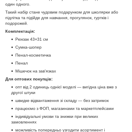
один одного.
Такий набір стане чудовим подарунком для школярки або
підлітка та підійде для навчання, прогулянок, гуртків і
подорожей.
Комплектація:
Рюкзак 43×31 см
Сумка-шопер
Пенал-косметичка
Пенал
Мішечок на зав'язках
Для оптових покупців:
опт від 2 одиниць однієї моделі — вигідна ціна вже з
другої штуки
швидке відвантаження зі складу — без затримок
працюємо з ФОП, магазинами та маркетплейсами
індивідуальні умови та знижки при великих
замовленнях
можливість попередньо узгодити асортимент і