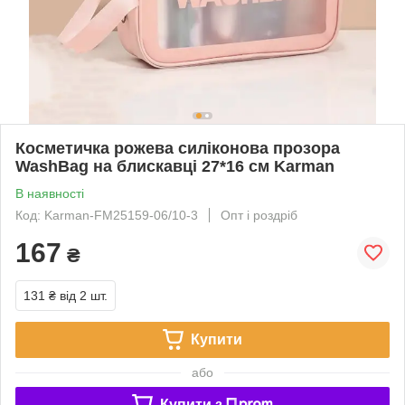
Косметичка рожева силіконова прозора
WashBag на блискавці 27*16 см Karman
В наявності
Код: Karman-FM25159-06/10-3
Опт і роздріб
167
₴
131 ₴
від 2 шт.
Купити
або
Купити з