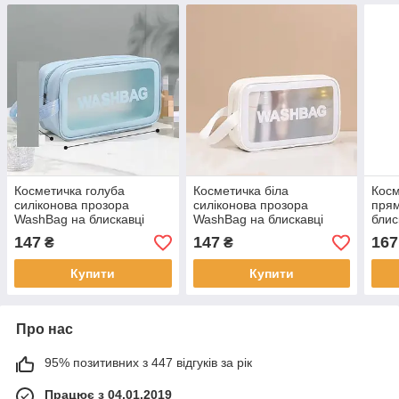
Косметичка голуба
Косметичка біла
Кос
силіконова прозора
силіконова прозора
прям
WashBag на блискавці
WashBag на блискавці
блис
27*16 см Karman
27*16 см Karman
різн
147
147
167
₴
₴
Купити
Купити
Про нас
95% позитивних з 447 відгуків за рік
Працює з 04.01.2019