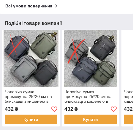
Всі умови повернення
Подібні товари компанії
Чоловіча сумка
Чоловіча сумка
Чоло
прямокутна 25*20 см на
прямокутна 25*20 см на
чере
блискавці з кишенею в
блискавці з кишенею в
кише
різних кольорах Bagfon
різних кольорах Bagfon
коль
432
432
432
₴
₴
Купити
Купити