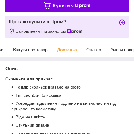
Купити з
Що таке купити з Пром?
Замовлення під захистом
ки
Відгуки про товар
Доставка
Оплата
Умови пове
Опис
Скринька для прикрас
Розмір скриньок вказано на фото
Тип застібки: блискавка
Усередині відділення поділено на кілька частин під
прикраси та косметику
Відмінна якість
Стильний дизайн
Бажаний варіант вкажіть у коментарях