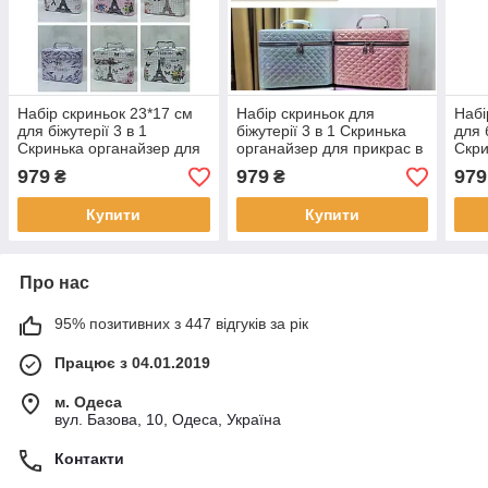
Набір скриньок 23*17 см
Набір скриньок для
Набі
для біжутерії 3 в 1
біжутерії 3 в 1 Скринька
для 
Скринька органайзер для
органайзер для прикрас в
Скри
прикрас в різних кольорах
різних кольорах Nina
прик
979
979
979
₴
₴
Nina
Nina
Купити
Купити
Про нас
95% позитивних з 447 відгуків за рік
Працює з 04.01.2019
м. Одеса
вул. Базова, 10, Одеса, Україна
Контакти