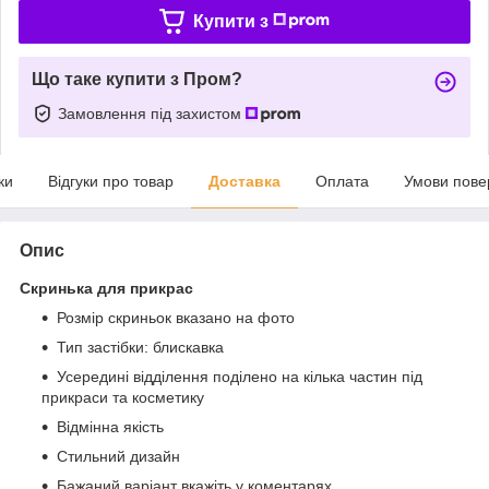
Купити з
Що таке купити з Пром?
Замовлення під захистом
ки
Відгуки про товар
Доставка
Оплата
Умови пове
Опис
Скринька для прикрас
Розмір скриньок вказано на фото
Тип застібки: блискавка
Усередині відділення поділено на кілька частин під
прикраси та косметику
Відмінна якість
Стильний дизайн
Бажаний варіант вкажіть у коментарях