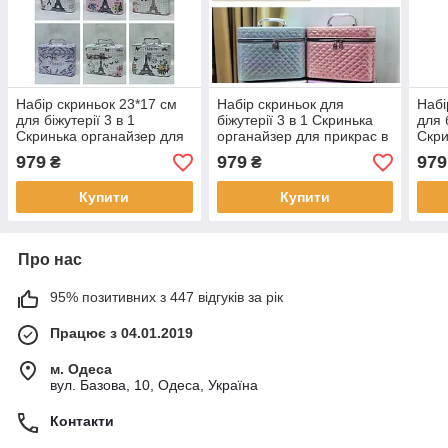
Набір скриньок 23*17 см
Набір скриньок для
Набі
для біжутерії 3 в 1
біжутерії 3 в 1 Скринька
для 
Скринька органайзер для
органайзер для прикрас в
Скри
прикрас в різних кольорах
різних кольорах Nina
прик
979
979
979
₴
₴
Nina
Nina
Купити
Купити
Про нас
95% позитивних з 447 відгуків за рік
Працює з 04.01.2019
м. Одеса
вул. Базова, 10, Одеса, Україна
Контакти