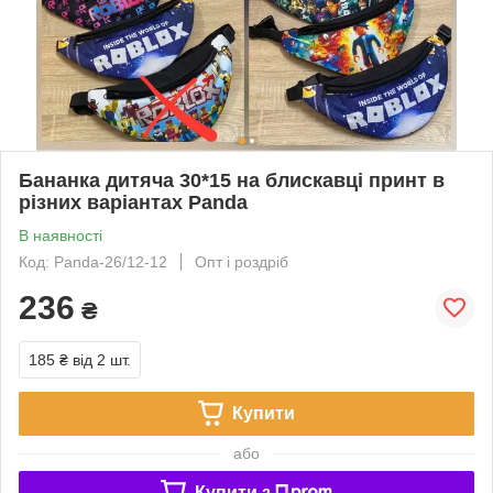
Бананка дитяча 30*15 на блискавці принт в
різних варіантах Panda
В наявності
Код: Panda-26/12-12
Опт і роздріб
236
₴
185 ₴
від 2 шт.
Купити
або
Купити з