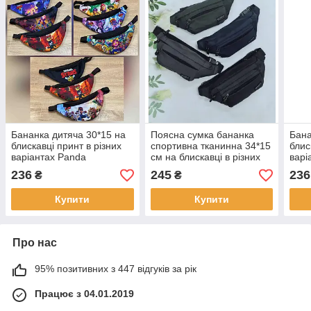
Бананка дитяча 30*15 на
Поясна сумка бананка
Бана
блискавці принт в різних
спортивна тканинна 34*15
блис
варіантах Panda
см на блискавці в різних
варі
кольорах Nina
236
245
236
₴
₴
Купити
Купити
Про нас
95% позитивних з 447 відгуків за рік
Працює з 04.01.2019