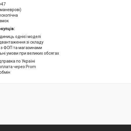
×47
(маневрові)
ескопічна
замок
купців:
одиниць однієї моделі
двантаження зі складу
з ФОП та магазинами
ьні умови при великих обсягах
правка по Україні
оплата через Prom
 обмін