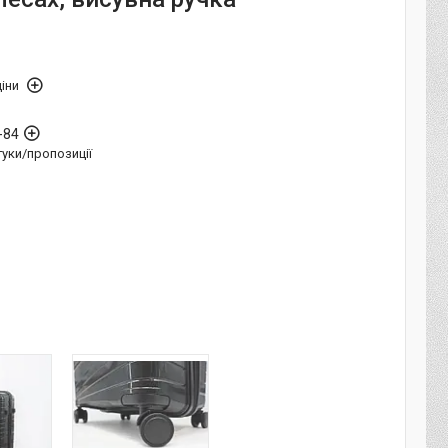
іни
-84
дгуки/пропозиції