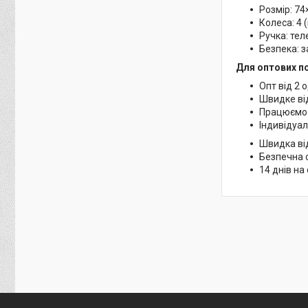
Розмір: 74
Колеса: 4 
Ручка: тел
Безпека: 
Для оптових по
Опт від 2 
Швидке ві
Працюємо 
Індивідуал
Швидка від
Безпечна 
14 днів на