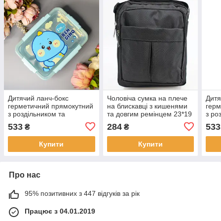
Дитячий ланч-бокс
Чоловіча сумка на плече
Дитя
герметичний прямокутний
на блискавці з кишенями
герм
з роздільником та
та довгим ремінцем 23*19
з ро
приборами “Dino”
см Cans
приб
533
284
533
₴
₴
Купити
Купити
Про нас
95% позитивних з 447 відгуків за рік
Працює з 04.01.2019