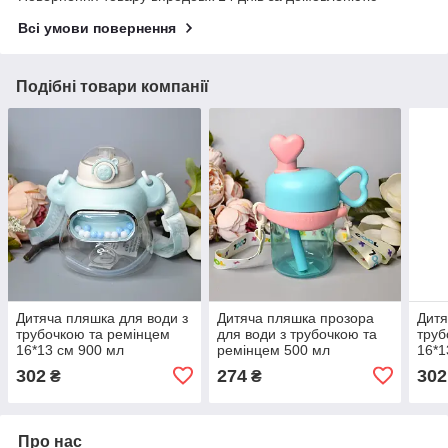
Всі умови повернення
Подібні товари компанії
Дитяча пляшка для води з
Дитяча пляшка прозора
Дитя
трубочкою та ремінцем
для води з трубочкою та
труб
16*13 см 900 мл
ремінцем 500 мл
16*1
302
274
302
₴
₴
Про нас