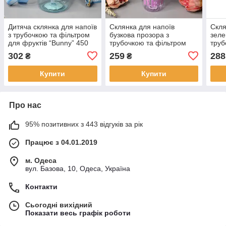
Дитяча склянка для напоїв
Склянка для напоїв
Скля
з трубочкою та фільтром
бузкова прозора з
зеле
для фруктів “Bunny” 450
трубочкою та фільтром
труб
мл
1300 мл
900 
302
259
288
₴
₴
Купити
Купити
Про нас
95% позитивних з 443 відгуків за рік
Працює з 04.01.2019
м. Одеса
вул. Базова, 10, Одеса, Україна
Контакти
Сьогодні вихідний
Показати весь графік роботи