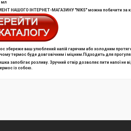
0 мл
ЕНТ НАШОГО ІНТЕРНЕТ-МАГАЗИНУ "NIKS" можна побачити за 
ос збереже ваш улюблений напій гарячим або холодним протягом
 чому термос буде довговічним і міцним.Підходить для прогуля
шка запобігає розливу. Зручний отвір дозволяє пити напої не 
ермос із собою.