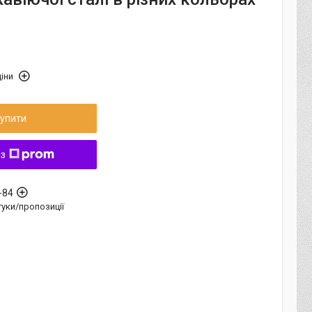
іни
упити
 з
-84
дгуки/пропозиції