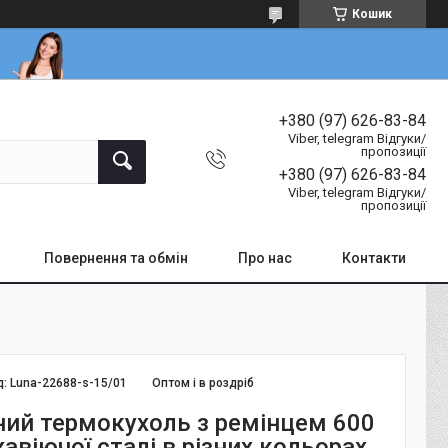
Кошик
+380 (97) 626-83-84
Viber, telegram Відгуки/
пропозиції
+380 (97) 626-83-84
Viber, telegram Відгуки/
пропозиції
Повернення та обмін
Про нас
Контакти
д:
Luna-22688-s-15/01
Оптом і в роздріб
ий термокухоль з ремінцем 600
авіючої сталі в різних кольорах