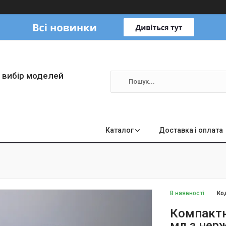
 вибір моделей
Каталог
Доставка і оплата
В наявності
Ко
Компактн
мл з нерж