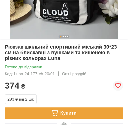
Рюкзак шкільний спортивний міський 30*23
см на блискавці з вушками та кишенею в
різних кольорах Luna
Готово до відправки
Код: Luna-24-177-ch-20/01
Опт і роздріб
374
₴
293 ₴
від 2 шт.
Купити
або