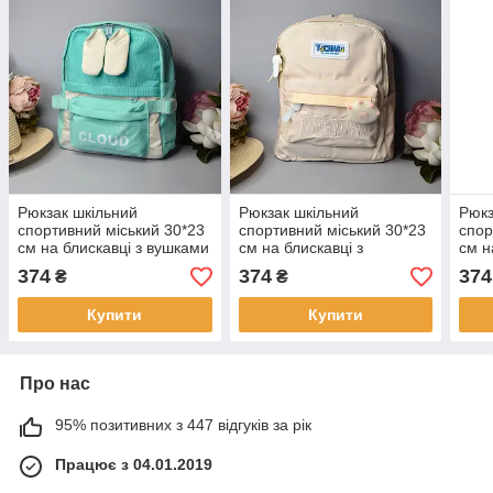
Рюкзак шкільний
Рюкзак шкільний
Рюкз
спортивний міський 30*23
спортивний міський 30*23
спор
см на блискавці з вушками
см на блискавці з
см н
та кишенею в різних
кишенею в різних
кише
374
374
374
₴
₴
кольорах Luna
кольорах Luna
коль
Купити
Купити
Про нас
95% позитивних з 447 відгуків за рік
Працює з 04.01.2019