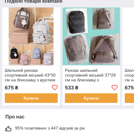
Подібні товари компанії
Шкільний рюкзак
Рюкзак шкільний
Шкіл
спортивний міський 43*30
спортивний міський 37*28
спор
см на блискавці з круглим
см на блискавці з
см н
гаманцем в різних
кишенею в різних
гама
675
533
675
₴
₴
варіантах Lju
кольорах Luna
варі
Купити
Купити
Про нас
95% позитивних з 447 відгуків за рік