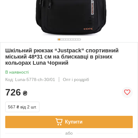
Шкільний рюкзак “Justpack” спортивний
міський 48*31 см на блискавці в різних
кольорах Luna Чорний
В наявності
Код: Luna-5778-ch-30/01
Опт і роздріб
726
₴
567 ₴
від 2 шт.
Купити
або