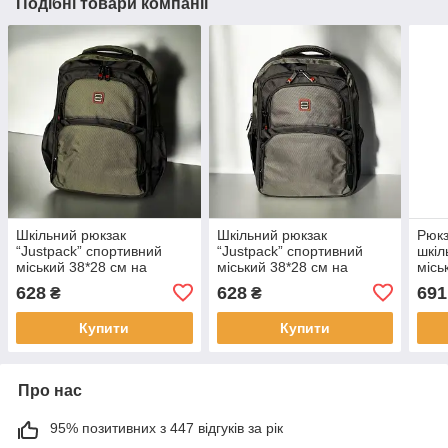
Подібні товари компанії
Шкільний рюкзак
Шкільний рюкзак
Рюкз
“Justpack” спортивний
“Justpack” спортивний
шкіл
міський 38*28 см на
міський 38*28 см на
місь
блискавці в різних
блискавці в різних
блис
628
628
691
₴
₴
кольорах Luna Хакі
кольорах Luna Сірий
різн
Сіри
Купити
Купити
Про нас
95% позитивних з 447 відгуків за рік