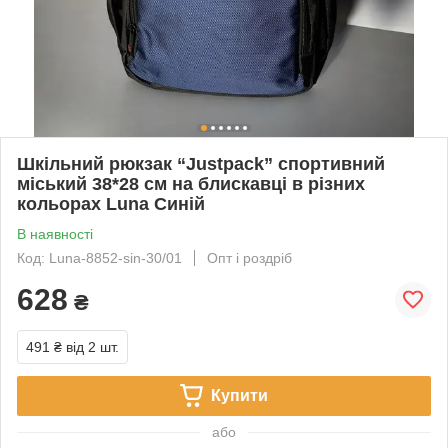
Шкільний рюкзак “Justpack” спортивний
міський 38*28 см на блискавці в різних
кольорах Luna Синій
В наявності
Код: Luna-8852-sin-30/01
Опт і роздріб
628
₴
491 ₴
від 2 шт.
Купити
або