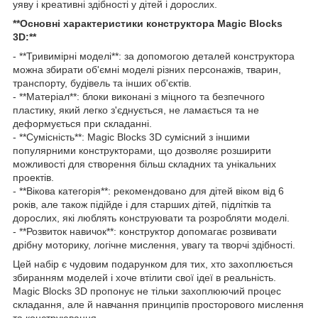
уяву і креативні здібності у дітей і дорослих.
**Основні характеристики конструктора Magic Blocks
3D:**
- **Тривимірні моделі**: за допомогою деталей конструктора
можна збирати об'ємні моделі різних персонажів, тварин,
транспорту, будівель та інших об'єктів.
- **Матеріал**: блоки виконані з міцного та безпечного
пластику, який легко з'єднується, не ламається та не
деформується при складанні.
- **Сумісність**: Magic Blocks 3D сумісний з іншими
популярними конструкторами, що дозволяє розширити
можливості для створення більш складних та унікальних
проектів.
- **Вікова категорія**: рекомендовано для дітей віком від 6
років, але також підійде і для старших дітей, підлітків та
дорослих, які люблять конструювати та розробляти моделі.
- **Розвиток навичок**: конструктор допомагає розвивати
дрібну моторику, логічне мислення, увагу та творчі здібності.
Цей набір є чудовим подарунком для тих, хто захоплюється
збиранням моделей і хоче втілити свої ідеї в реальність.
Magic Blocks 3D пропонує не тільки захоплюючий процес
складання, але й навчання принципів просторового мислення
та конструювання.