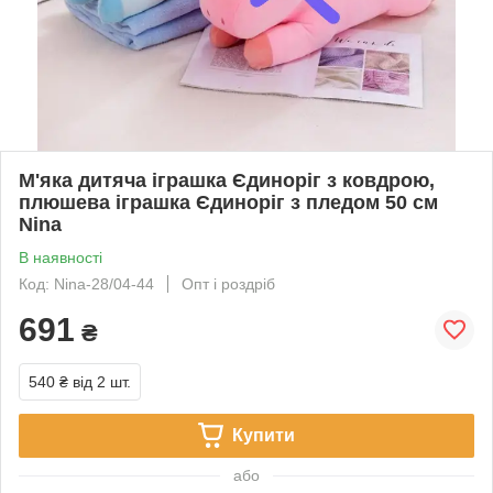
М'яка дитяча іграшка Єдиноріг з ковдрою,
плюшева іграшка Єдиноріг з пледом 50 см
Nina
В наявності
Код: Nina-28/04-44
Опт і роздріб
691
₴
540 ₴
від 2 шт.
Купити
або