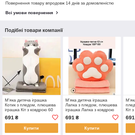
Повернення товару впродовж 14 днів за домовленістю
Всі умови повернення
Подібні товари компанії
М'яка дитяча іграшка
М'яка дитяча іграшка
М'як
Котик з пледом, плюшева
Лапка з пледом, плюшева
плед
іграшка Кіт з ковдрою 60
іграшка Лапка з ковдрою
Кіт 
см Nina
40 см Nina
691
691
691
₴
₴
Купити
Купити