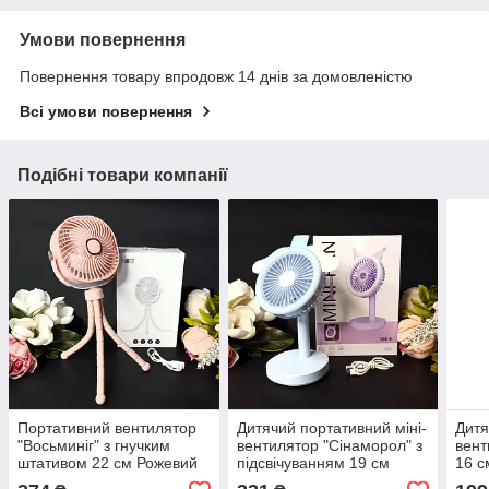
Умови повернення
Повернення товару впродовж 14 днів за домовленістю
Всі умови повернення
Подібні товари компанії
Портативний вентилятор
Дитячий портативний міні-
Дитя
"Восьминіг" з гнучким
вентилятор "Сінаморол" з
вент
штативом 22 см Рожевий
підсвічуванням 19 см
16 с
колір Luna
Блакитний колір Luna
Lun