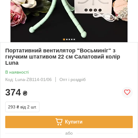
Портативний вентилятор "Восьминіг" з
гнучким штативом 22 см Салатовий колір
Luna
В наявності
Код: Luna-ZB114-01/06
Опт і роздріб
374
₴
293 ₴
від 2 шт.
Купити
або