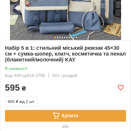
Набір 5 в 1: стильний міський рюкзак 45×30
см + сумка-шопер, клатч, косметичка та пенал
(блакитний/молочний) KAY
В наявності
Код: KAY-yy516-2706
Опт і роздріб
595
₴
465 ₴
від 2 шт.
Купити
або