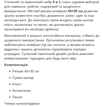
Стильний та практичний набір
5 в 1
стане чудовим вибором
для навчання, роботи, подорожей та щоденного
використання. Місткий рюкзак розміром
45×30 см
дозволяє
зручно розмістити ноутбук, документи, книги, одяг та інші
необхідні речі. До комплекту також входять сумка-шопер,
клатч, косметичка та пенал, які допоможуть зручно
організувати всі необхідні дрібниці.
Виготовлений із міцного зносостійкого матеріалу, стійкого до
щоденного використання. Ергономічні регульовані лямки
забезпечують комфорт під час носіння, а велика кількість
відділень і кишень допомагає підтримувати порядок
усередині. Сучасний лаконічний дизайн робить комплект
універсальним і підходить для будь-якого віку.
Комплектація:
Рюкзак 45×30 см
Сумка-шопер
Клатч
Косметичка
Пенал
*немає кулону/підвіски