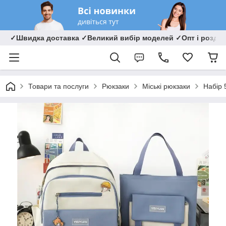
✓Швидка доставка ✓Великий вибір моделей ✓Опт і роздрі
Товари та послуги
Рюкзаки
Міські рюкзаки
Набір 