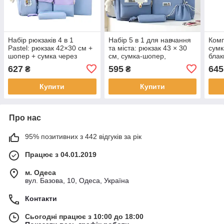
Набір рюкзаків 4 в 1
Набір 5 в 1 для навчання
Комп
Pastel: рюкзак 42×30 см +
та міста: рюкзак 43 × 30
сумк
шопер + сумка через
см, сумка-шопер,
блак
плече + пенал, блакитний
косметичка, пенал і
627
595
645
₴
₴
KAY
мішечок, блакитний KAY
Купити
Купити
Про нас
95% позитивних з 442 відгуків за рік
Працює з 04.01.2019
м. Одеса
вул. Базова, 10, Одеса, Україна
Контакти
Сьогодні працює з 10:00 до 18:00