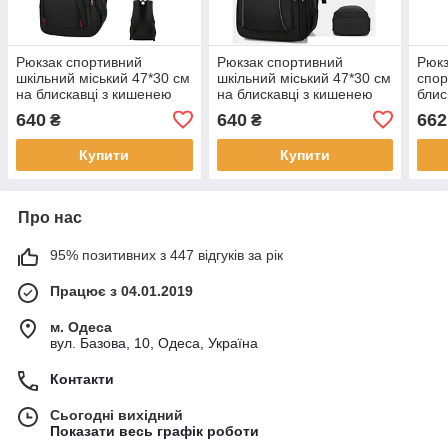
Рюкзак спортивний
Рюкзак спортивний
Рюкз
шкільний міський 47*30 см
шкільний міський 47*30 см
спор
на блискавці з кишенею
на блискавці з кишенею
блис
Kay
Kay
замк
640
640
662
₴
₴
Купити
Купити
Про нас
95% позитивних з 447 відгуків за рік
Працює з 04.01.2019
м. Одеса
вул. Базова, 10, Одеса, Україна
Контакти
Сьогодні вихідний
Показати весь графік роботи