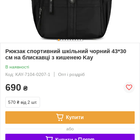
Рюкзак спортивний шкільний чорний 43*30
см на блискавці з кишенею Kay
В наявності
Код: KAY-7104-0207-1
Опт і роздріб
690
₴
570 ₴
від 2 шт.
Купити
або
Купити з