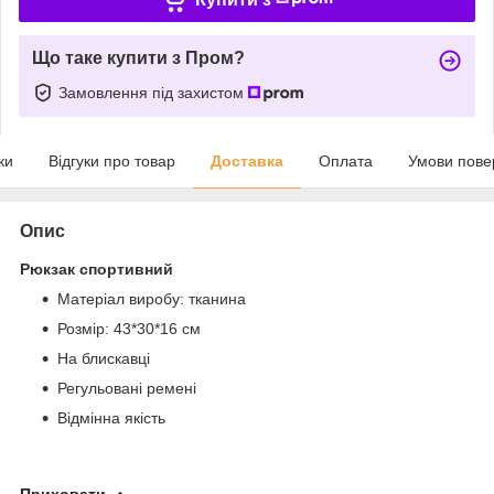
Що таке купити з Пром?
Замовлення під захистом
ки
Відгуки про товар
Доставка
Оплата
Умови пове
Опис
Рюкзак спортивний
Матеріал виробу: тканина
Розмір: 43*30*16 см
На блискавці
Регульовані ремені
Відмінна якість
Приховати