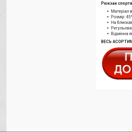
Рюкзак спорт
Матеріал 
Розмір: 45
На блиска
Регульова
Відмінна я
ВЕСЬ АСОРТИМ