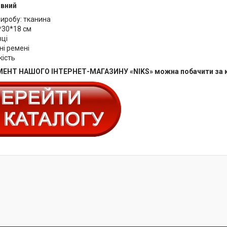
ивний
виробу: тканина
*30*18 см
вці
ні ремені
кість
ЕНТ НАШОГО ІНТЕРНЕТ-МАГАЗИНУ «NIKS» можна побачити за 