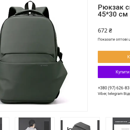
Рюкзак с
45*30 см
672 ₴
Показати оптові ц
К
Купити
+380 (97) 626-83
Viber, telegram Ві