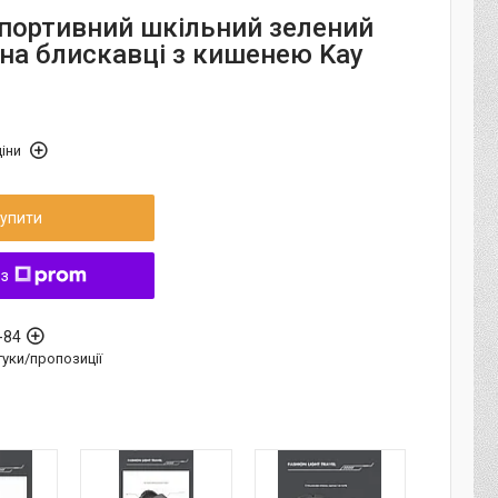
портивний шкільний зелений
 на блискавці з кишенею Kay
іни
упити
 з
-84
дгуки/пропозиції