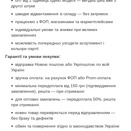
опт від 2 одиниць однієї моделі — вигідна ціна вже з
другої штуки
швидке відвантаження зі складу — без затримок
працюємо з ФОП, магазинами та маркетплейсами
індивідуальні умови та знижки при великих
замовленнях
можливість попередньо узгодити асортимент і
кольори партії
Гарантії та умови покупки:
відправка Новою поштою або Укрпоштою по всій
Україні
зручна оплата: на рахунок ФОП або Prom-оплата
мінімальна передоплата від 150 грн (підтвердження
замовлення), решта — при отриманні
для оптових замовлень — передоплата 50%, решта
при отриманні
кожен товар перевіряється перед відправленням —
без браку та дефектів
обмін та повернення згідно із законодавством України