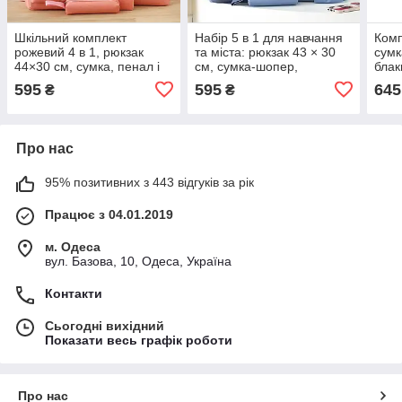
Шкільний комплект
Набір 5 в 1 для навчання
Комп
рожевий 4 в 1, рюкзак
та міста: рюкзак 43 × 30
сумк
44×30 см, сумка, пенал і
см, сумка-шопер,
блак
косметичка KAY
косметичка, пенал і
595
595
645
₴
₴
мішечок, блакитний KAY
Про нас
95% позитивних з 443 відгуків за рік
Працює з 04.01.2019
м. Одеса
вул. Базова, 10, Одеса, Україна
Контакти
Сьогодні вихідний
Показати весь графік роботи
Про нас