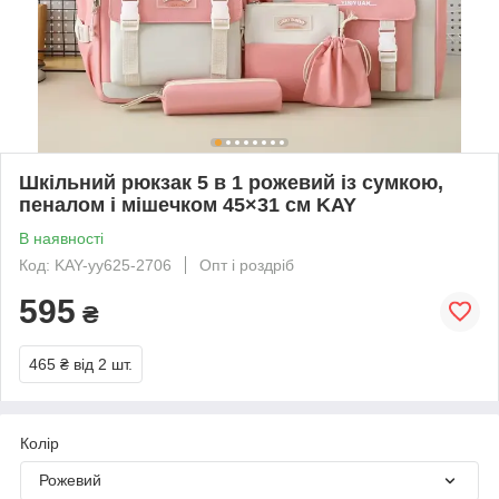
Шкільний рюкзак 5 в 1 рожевий із сумкою,
пеналом і мішечком 45×31 см KAY
В наявності
Код: KAY-yy625-2706
Опт і роздріб
595
₴
465 ₴
від 2 шт.
Колір
Рожевий