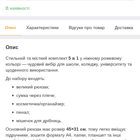
В наявності
Опис
Характеристики
Відгуки про товар
Доставка
Опис
Стильний та місткий комплект
5 в 1
у ніжному рожевому
кольорі — чудовий вибір для школи, коледжу, університету та
щоденного використання.
До набору входять:
великий рюкзак;
сумка через плече;
косметичка/органайзер;
пенал;
мішечок для дрібниць.
Основний рюкзак має розмір
45×31 см
, тому легко вміщує
підручники, зошити формату А4, папки, планшет та інші