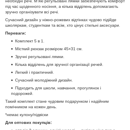
необхідні речі. М'які регульовані лямки забезпечують комфорт
під час щоденного носіння, а кілька відділень допомагають
зручно організувати всі речі.
Сучасний дизайн у ніжно-рожевих відтінках чудово підійде
школяркам, студенткам та всім, хто цінує стильні аксесуари.
Переваги:
Комплект 5 в 1.
Місткий рюкзак розміром 45×31 см.
Зручні регульовані лямки.
Кілька відділень для зручної організації речей.
Легкий і практичний.
Сучасний молодіжний дизайн.
Підходить для школи, навчання, прогулянок і
подорожей.
Такий комплект стане чудовим подарунком і надійним
помічником на кожен день.
*немає кулону/підвіски
Для оптових покупців: