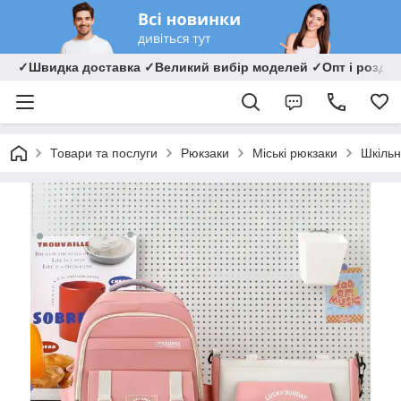
✓Швидка доставка ✓Великий вибір моделей ✓Опт і роздрі
Товари та послуги
Рюкзаки
Міські рюкзаки
Шкільн