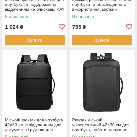
ноутбука та подорожей із
ноутбука та повсякденного
відділенням на блискавці KAY
використання, місткий
чорний KAY
В наявності
В наявності
1 024
755
₴
₴
Купити
Купити
Міський рюкзак для ноутбука
Рюкзак міський
42×30 см із відділенням для
універсальний 42×30 см для
документів і ручкою для
ноутбука, роботи, навчання
перенесення KAY
та подорожей KAY
В наявності
В наявності