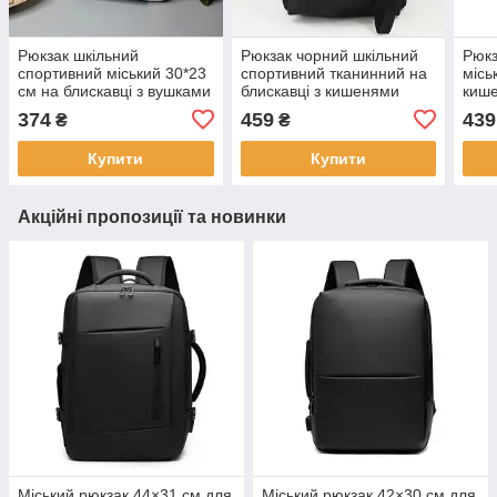
Рюкзак шкільний
Рюкзак чорний шкільний
Рюкз
спортивний міський 30*23
спортивний тканинний на
місь
см на блискавці з вушками
блискавці з кишенями
киш
та кишенею в різних
45*30 см Cans
39*2
374
459
439
₴
₴
кольорах Luna
Купити
Купити
Акційні пропозиції та новинки
Міський рюкзак 44×31 см для
Міський рюкзак 42×30 см для