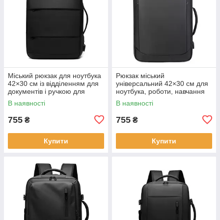
Міський рюкзак для ноутбука
Рюкзак міський
42×30 см із відділенням для
універсальний 42×30 см для
документів і ручкою для
ноутбука, роботи, навчання
перенесення KAY
та подорожей KAY
В наявності
В наявності
755
755
₴
₴
Купити
Купити