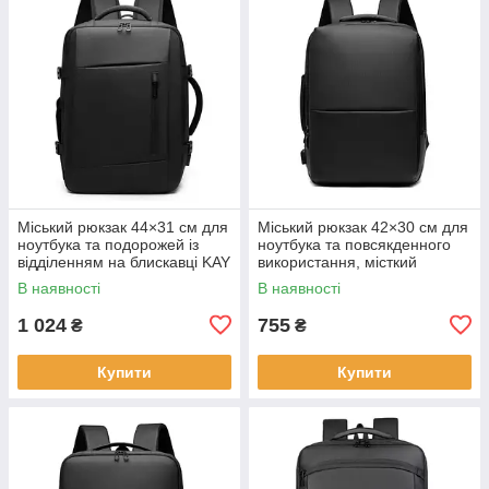
Міський рюкзак 44×31 см для
Міський рюкзак 42×30 см для
ноутбука та подорожей із
ноутбука та повсякденного
відділенням на блискавці KAY
використання, місткий
чорний KAY
В наявності
В наявності
1 024
755
₴
₴
Купити
Купити