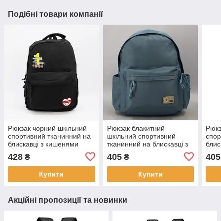
Подібні товари компанії
Рюкзак чорний шкільний
Рюкзак блакитний
Рюкз
спортивний тканинний на
шкільний спортивний
спор
блискавці з кишенями
тканинний на блискавці з
блис
40*26 см Cans
кишенями 39*30 см Cans
47*3
428
405
405
₴
₴
коль
Купити
Купити
Акційні пропозиції та новинки