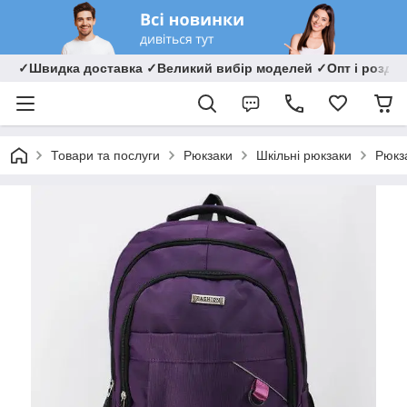
✓Швидка доставка ✓Великий вибір моделей ✓Опт і роздрі
Товари та послуги
Рюкзаки
Шкільні рюкзаки
Рюкз