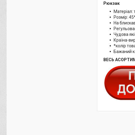
Рюкзак
Матеріал:
Розмір: 45
На блиска
Регульова
Чудова як
Країна-ви
*колір тов
Бажаний к
ВЕСЬ АСОРТИМ