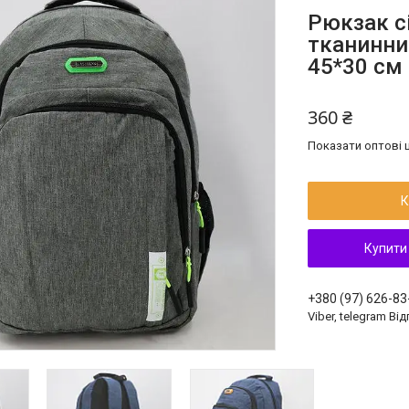
Рюкзак с
тканинни
45*30 см
360 ₴
Показати оптові ц
К
Купити
+380 (97) 626-83
Viber, telegram Ві