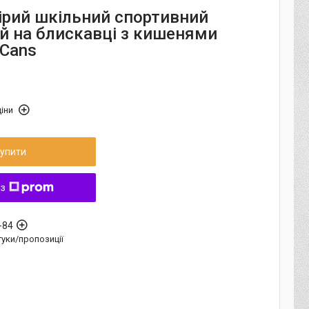
ірий шкільний спортивний
й на блискавці з кишенями
 Cans
іни
упити
 з
-84
дгуки/пропозиції