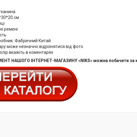
 тканина
*30*20 см
вці
ні ремені
ість
робник: Фабричний Китай
ару може незначно відрізнятися від фото
олір вкажіть в коментарях
ЕНТ НАШОГО ІНТЕРНЕТ-МАГАЗИНУ «NIKS» можна побачити за 