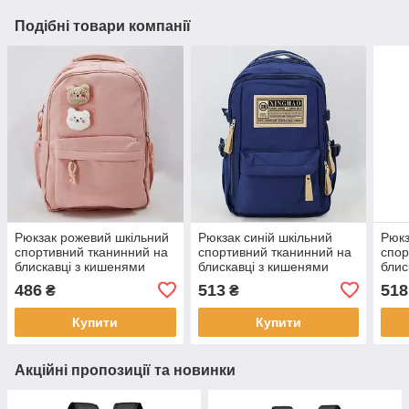
Подібні товари компанії
Рюкзак рожевий шкільний
Рюкзак синій шкільний
Рюкз
спортивний тканинний на
спортивний тканинний на
спор
блискавці з кишенями
блискавці з кишенями
блис
45*30 см Cans
45*30 см Cans
45*3
486
513
518
₴
₴
Купити
Купити
Акційні пропозиції та новинки