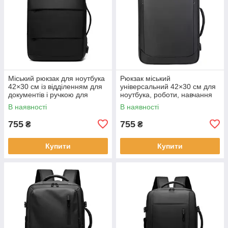
Міський рюкзак для ноутбука
Рюкзак міський
42×30 см із відділенням для
універсальний 42×30 см для
документів і ручкою для
ноутбука, роботи, навчання
перенесення KAY
та подорожей KAY
В наявності
В наявності
755
755
₴
₴
Купити
Купити