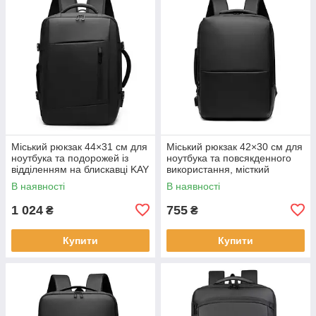
Міський рюкзак 44×31 см для
Міський рюкзак 42×30 см для
ноутбука та подорожей із
ноутбука та повсякденного
відділенням на блискавці KAY
використання, місткий
чорний KAY
В наявності
В наявності
1 024
755
₴
₴
Купити
Купити