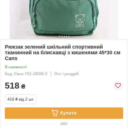
Рюкзак зелений шкільний спортивний
тканинний на блискавці з кишенями 45*30 см
Cans
В наявності
Код: Cans-701-29/08-2
Опт і роздріб
518
₴
416 ₴
від 2 шт.
Купити
або