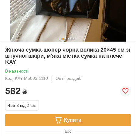
Жіноча сумка-шопер чорна велика 20×45 см зі
штучної шкіри, м'яка містка сумка на плече
KAY
В наявності
Код: KAY-M5003-1110
Опт і роздріб
582
₴
455 ₴
від 2 шт.
Купити
або