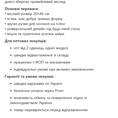
довго зберігає привабливий вигляд.
Основні переваги:
• місткий розмір 20×45 см
• м’яка, але добре тримає форму
• зручні ручки для носіння на плечі
• універсальний дизайн під будь-який стиль
• міцна та практична штучна шкіра
Для оптових покупців:
опт від 2 одиниць однієї моделі
швидке відвантаження зі складу
працюємо з ФОП та магазинами
індивідуальні умови при великих замовленнях
Гарантії та умови покупки:
швидка відправка по Україні
безпечна оплата через Prom
можливість обміну та повернення згідно із
законодавством України
товар перевіряється перед відправленням