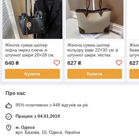
Жіноча сумка-шопер
Жіноча сумка-шопер
Жіно
чорна через плече зі
кольору кави 22×30 см зі
беже
штучної шкіри 20×28 см,
штучної шкіри, містка
штуч
стильна містка сумка з
сумка на плече з довгими
сумк
640
627
627
₴
₴
довгими ручками KAY
ручками KAY
ручк
Купити
Купити
Про нас
95% позитивних з 448 відгуків за рік
Працює з 04.01.2019
м. Одеса
вул. Базова, 10, Одеса, Україна