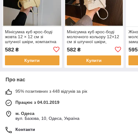
Мінісумка куб крос-боді
Мінісумка куб крос-боді
Жіно
жовта 12 × 12 см зі
молочного кольору 12×12
моло
штучної шкіри, компактна
см зі штучної шкіри,
замш
стильна сумочка на плече
компактна стильна
крос
582
582
595
₴
₴
KAY
сумочка на плече KAY
Купити
Купити
Про нас
95% позитивних з 448 відгуків за рік
Працює з 04.01.2019
м. Одеса
вул. Базова, 10, Одеса, Україна
Контакти