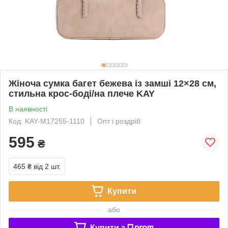
Жіноча сумка багет бежева із замші 12×28 см,
стильна крос-боді/на плече KAY
В наявності
Код: KAY-M17255-1110
Опт і роздріб
595
₴
465 ₴
від 2 шт.
Купити
або
Купити з