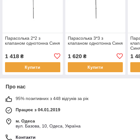
Парасолька 2*2 з
Парасолька 3*3 з
Пара
клапаном однотонна Синя
клапаном однотонна Синя
кла
Син
1 418
1 620
1 4
₴
₴
Купити
Купити
Про нас
95% позитивних з 448 відгуків за рік
Працює з 04.01.2019
м. Одеса
вул. Базова, 10, Одеса, Україна
Контакти