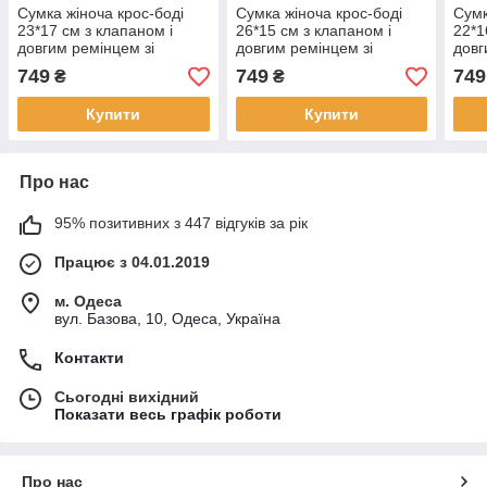
Сумка жіноча крос-боді
Сумка жіноча крос-боді
Сумк
23*17 см з клапаном і
26*15 см з клапаном і
22*1
довгим ремінцем зі
довгим ремінцем зі
довг
штучної шкіри в різних
штучної шкіри в різних
штуч
749
749
749
₴
₴
кольорах VTTV
кольорах VTTV
кол
Купити
Купити
Про нас
95% позитивних з 447 відгуків за рік
Працює з 04.01.2019
м. Одеса
вул. Базова, 10, Одеса, Україна
Контакти
Сьогодні вихідний
Показати весь графік роботи
Про нас